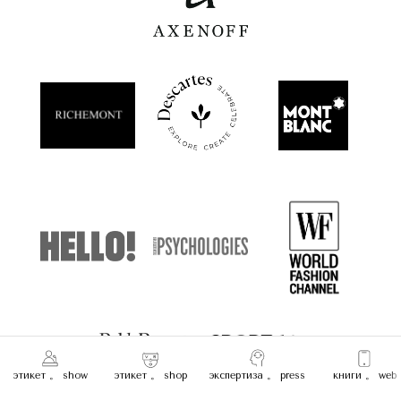
этикет 。 show
этикет 。 shop
экспертиза 。 press
книги 。 web