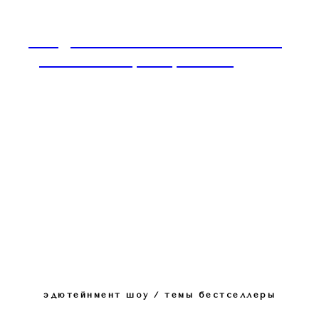
Имидж и Этикет: ваше светское и
деловое позиционирование
эдютейнмент шоу / темы бестселлеры