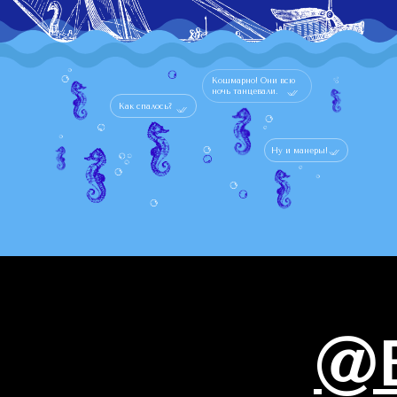
Кошмарно! Они всю
ночь танцевали.
Как спалось?
Ну и манеры!
@E