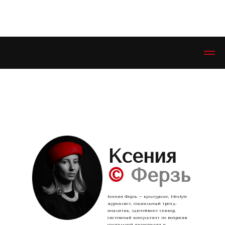
ЭСТЕТИКЕТ © ESTHETIQUETTE
Ксения
©
Ферзь
Ксения Ферзь – культуролог, lifestyle
журналист, социальный тренд-
аналитик, эдютеймент спикер,
системный консультант по вопросам
социальной интеграции и