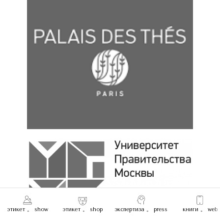
этикет 。 show
этикет 。 shop
экспертиза 。 press
книги 。 web