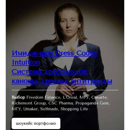
Имидж-шоу Dress Codes
Intuition
Система дресс-кодов:
каноны, тренды, антитренды
Выбор
Freedom Finance, L'Oreal, МГУ, Casarte,
Richemont Group, CSC Pharma, Propaganda Gem,
МГУ, Umaker, Selfmade, Shopping Life
шоукейс портфолио