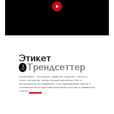
Этикет
☰
Трендсеттер
Ксения Ферзь – культуролог, лайфстайл журналист, имидж и
этикет инструктор. Эксперт ведущих российских СМИ и
международных медиафраншиз. Голос, формирующий тренды в
динамичной индустрии коммуникативной культуры и современного
этикета.
Экспертиза