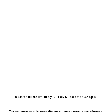
Имидж и Этикет: ваше светское и
деловое позиционирование
эдютейнмент шоу / темы бестселлеры
Экспертные шоу Ксении Ферзь в стиле смарт эдютейнмент.