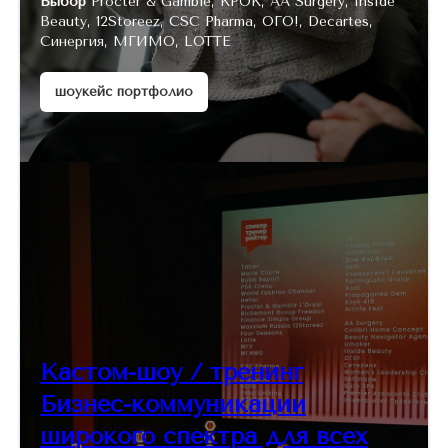
Выбор
Procter & Gamble, КРОК, AA Surgery, Inside
Beauty, 12Storeez, CSC Pharma, ОГО!, Decartes,
Синергия, МГИМО, LOTTE
шоукейс портфолио
Кастом-шоу / тренинг
Бизнес-коммуникации
широкого спектра для всех