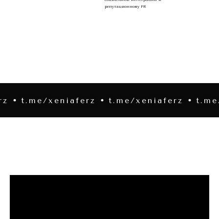
репутационному PR
me/xeniaferz
t.me/xeniaferz
t.me/xenia
Ксения Ферзь
Радио РБК