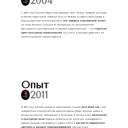
☰
2004
С 2004 года Ксения Ферзь выстраивает мост между теорией культуры
и бизнес-практикой. Пройдя путь от байера до бренд-менеджера в
международном fashion-ритейле,
она перевела классический этикет
на язык бизнеса. Сегодня её экспертиза на академическом
фундаменте культурологии и lifestyle журналистики – это
стратегия
кросс-культурных коммуникаций
, где стиль и манеры работают на
капитализацию личного бренда.
Опыт
☰
2011
В 2011 году Ксения основала креативную студию
Blue Blood Lab
, став
доверенным консультантом архитектурных бюро, модных домов и
медиа-холдингов. Эмиграция в Испанию и пятилетняя
экспедиция
в культурные коды
Европы позволила ей наглядно дешифровать
преемственную специфику Старого Света в
контексте современного
светского и делового позиционирования
. Частью этого