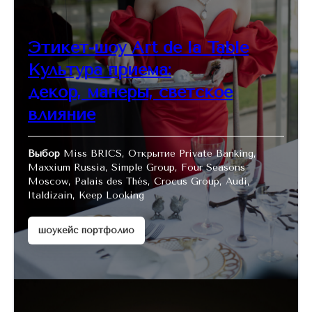
Этикет-шоу
Art de la Table
Культура приема:
декор, манеры, светское
влияние
Выбор
Miss BRICS, Открытие Private Banking,
Maxxium Russia, Simple Group, Four Seasons
Moscow, Palais des Thés, Crocus Group, Audi,
Italdizain, Keep Looking
шоукейс портфолио