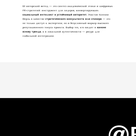
Её авторский метод — это синтез академической этики и цифровых
PR-стратегий: инструмент для лидеров, конвертирующих
социальный интеллект в устойчивый авторитет.
Участие Ксении
Ферзь в качестве
стратегического консультанта или спикера
— это
не только доступ к экспертизе, но и безусловный маркер высокого
репутационного тонуса проекта. Выбор тех, кто видит в
каноне
основу тренда
, а в локальной аутентичности — ресурс для
глобальной интеграции.
@E