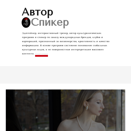
Автор
☰
Спикер
Эдютейнер, интерактивный тренер, автор культурологических
программ и спикер по заказу международных брендов, клубов и
корпораций, признанный за визионерство, креативность и качество
информации. В основе программ системное понимание глобальных
культурных кодов, а не поверхностная интерпретация массового
контента.
Партнеры