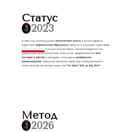
Статус
☰
2023
К 2023 году консолидация
многолетнего опыта
в медиа-сфере и
практики
персонального брендинга
привела к созданию пресс-бюро
BorntobeBrand.pro
Сегодня Ксения Ферзь специализируется на
управлении репутационным капиталом профессионалов
всех
секторов и рангов
и внедряет стандарты
выверенных
коммуникаций
, определяя масштаб новой эры коммуникаций в
свойственной ей манере игры слов
"от Small Talk до Big Tech".
Метод
☰
2026