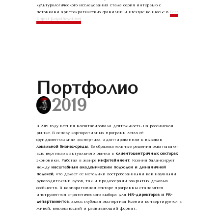
культурологического исследования стала серия интервью с
потомками аристократических фамилий и lifestyle конносье в
Ferz
Digest [LoyalRoyal.me]
Портфолио
☰
2019
В 2019 году Ксения масштабировала деятельность на российском
рынке. В основу корпоративных программ легла её
фундаментальная экспертиза, адаптированная к вызовам
локальной бизнес-среды
. Ее образовательные решения охватывают
всю вертикаль актуального рынка в
клиентоцентричных секторах
экономики. Работая в жанре
инфотейнмент
, Ксения балансирует
между
масштабным академическим подходом и динамичной
подачей
, что делает ее методики востребованными как научными
руководителями вузов, так и продюсерами закрытых деловых
сообществ. В корпоративном секторе программы становятся
инструментом стратегического выбора для
HR-директоров и PR-
департаментов
: здесь глубокая экспертиза Ксении конвертируется в
живой, вовлекающий и развивающий формат.