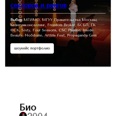
секторов и рангов
Выбор
МГИМО, МГУУ Правительства Москвы,
Квантумконсалтинг, Freedom Broker, БСБП, ГК
ФСК, Sixty, Four Seasons, CSC Pharma, Inside
Beauty, Noôdome, Artlife Fest, Propaganda Gem
шоукейс портфолио
Био