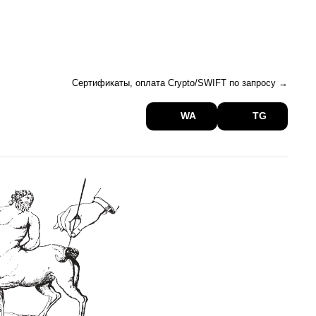
。 web
архив 。 digest
Актуальное →
Сертификаты, оплата Crypto/SWIFT по запросу →
WA
TG