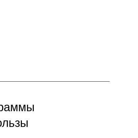
граммы
ользы