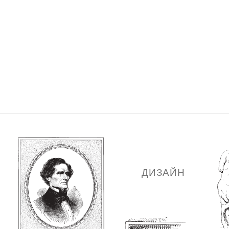
 shop
этикет 。 show
экспертиза 。 press
книги 
Company
ДИЗАЙН