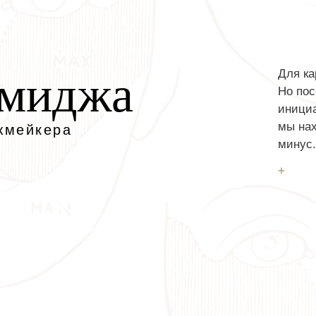
имиджа
Для ка
Но пос
инициа
мы нах
жмейкера
минус.
+