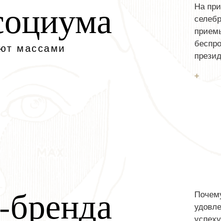
социума
На пр
селебр
прием
беспр
яют массами
презид
+
-бренда
Почем
удовл
успеху